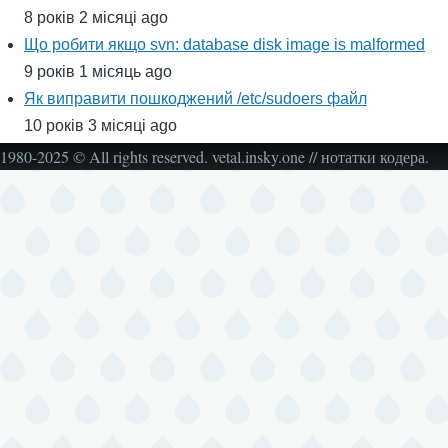
8 років 2 місяці ago
Що робити якщо svn: database disk image is malformed
9 років 1 місяць ago
Як виправити пошкоджений /etc/sudoers файл
10 років 3 місяці ago
1980-2025 © All rights reserved. vetal.insky.one // нотатки кодера.