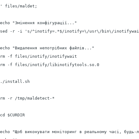
' files/maldet;

echo "Змінення конфігурації..."

sed -r -i 's/^inotify=.*$/inotify=\/usr\/bin\/inotifywai
echo "Видалення непотрібних файлів..."

rm -f files/inotify/inotifywait

rm -f files/inotify/libinotifytools.so.0

./install.sh

rm -r /tmp/maldetect-*

cd $CURDIR

echo "Щоб виконувати моніторинг в реальному часі, будь-л