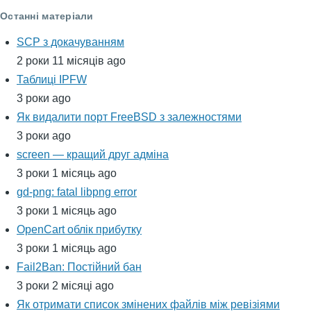
Останні матеріали
SCP з докачуванням
2 роки 11 місяців ago
Таблиці IPFW
3 роки ago
Як видалити порт FreeBSD з залежностями
3 роки ago
screen — кращий друг адміна
3 роки 1 місяць ago
gd-png: fatal libpng error
3 роки 1 місяць ago
OpenCart облік прибутку
3 роки 1 місяць ago
Fail2Ban: Постійний бан
3 роки 2 місяці ago
Як отримати список змінених файлів між ревізіями