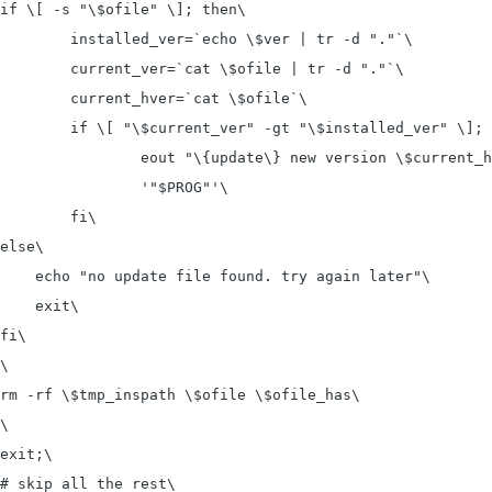
if \[ -s "\$ofile" \]; then\

        installed_ver=`echo \$ver | tr -d "."`\

        current_ver=`cat \$ofile | tr -d "."`\

        current_hver=`cat \$ofile`\

        if \[ "\$current_ver" -gt "\$installed_ver" \]; 
                eout "\{update\} new version \$current_h
                '"$PROG"'\

        fi\

else\

    echo "no update file found. try again later"\

    exit\

fi\

\

rm -rf \$tmp_inspath \$ofile \$ofile_has\

\

exit;\

# skip all the rest\
