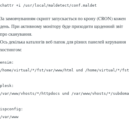
chattr +i /usr/local/maldetect/conf.maldet
За замовчуванням скрипт запускається по крону (CRON) кожен
день. При активному монітору буде приходити щоденний звіт
про сканування.
Ось декілька каталогів веб папок для різних панелей керування
хостингом:
ensim:

/home/virtual/*/fst/var/www/html und /home/virtual/*/fst
plesk:

/var/www/vhosts/*/httpdocs und /var/www/vhosts/*/subdoma
ispconfig:

/var/www
