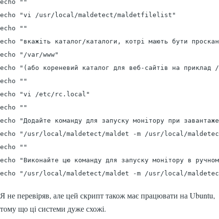
echo ""

echo "vi /usr/local/maldetect/maldetfilelist"

echo ""

echo "вкажіть каталог/каталоги, котрі мають бути проскан
echo "/var/www"

echo "(або кореневий каталог для веб-сайтів на приклад /
echo ""

echo "vi /etc/rc.local"

echo ""

echo "Додайте команду для запуску монітору при завантаже
echo "/usr/local/maldetect/maldet -m /usr/local/maldetec
echo ""

echo "Виконайте цю команду для запуску монітору в ручном
echo "/usr/local/maldetect/maldet -m /usr/local/maldetec
Я не перевіряв, але цей скрипт також має працювати на Ubuntu,
тому що ці системи дуже схожі.