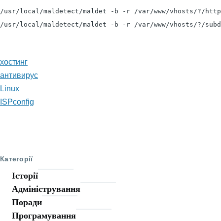
/usr/local/maldetect/maldet -b -r /var/www/vhosts/?/http
/usr/local/maldetect/maldet -b -r /var/www/vhosts/?/subd
хостинг
антивирус
Linux
ISPconfig
Категорії
Історії
Адміністрування
Поради
Програмування