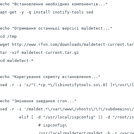
echo "Встановлення необхідних компонентів..."

apt-get -y -q install inotify-tools sed

echo "Отримання останньої версісї maldetect..."

cd /tmp

wget http://www.rfxn.com/downloads/maldetect-current.tar
tar -xzf maldetect-current.tar.gz

cd maldetect-*

echo "Корегування скрипту встановлення..."

sed -r -i 's/^(.*cp.*\/libinotifytools.so\.0[ ]+\/usr\/l
echo "Змінення завдання cron..."

sed -r -i '/maldet.*\/var\/www\/vhosts\/\?\/subdomains\/
        elif [ -d "/usr/local/ispconfig" || -d "/root/is
                # ispconfig\

                /usr/local/maldetect/maldet -b -r /var/w