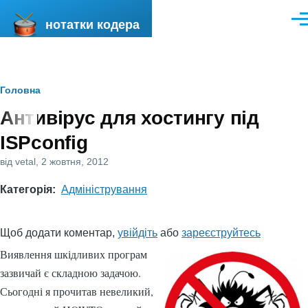
Перейти до основного вмісту
нотатки кодера
Ме
Рядок
Головна
Антивірус для хостингу під
навіґації
ISPconfig
від
vetal
, 2 жовтня, 2012
Категорія
Адміністрування
Щоб додати коментар,
увійдіть
або
зареєструйтесь
Виявлення шкідливих програм
зазвичай є складною задачою.
Сьогодні я прочитав невеликий,