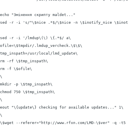
echo "Змінення скрипту maldet..."

sed -r -i 's/^\$nice .*$/\$nice -n \$inotify_nice \$inot
sed -r -i '/lmdup\(\) \{.*$/ a\

ofile=\$tmpdir/.lmdup_vercheck.\$\$\

tmp_inspath=/usr/local/lmd_update\

rm -rf \$tmp_inspath\

rm -f \$ofile\

\

mkdir -p \$tmp_inspath\

chmod 750 \$tmp_inspath\

\

eout "\{update\} checking for available updates..." 1\

\

\$wget --referer="http://www.rfxn.com/LMD-\$ver" -q -t5 