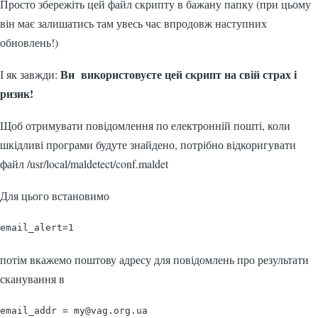
Просто збережіть цей файл скрипту в бажану папку (при цьому
він має залишатись там увесь час впродовж наступних
обновлень!)
Ви використовуєте цей скрипт на свій страх і
І як завжди:
ризик!
Щоб отримувати повідомлення по електронній пошті, коли
шкідливі програми будуте знайдено, потрібно відкоригувати
файл /usr/local/maldetect/conf.maldet
Для цього встановимо
email_alert=1
потім вкажемо поштову адресу для повідомлень про результати
сканування в
email_addr = 
my@vag.org.ua