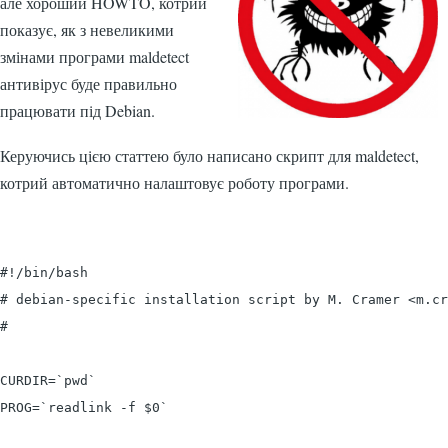
але хороший HOWTO, котрий
показує, як з невеликими
змінами програми maldetect
антивірус буде правильно
працювати під Debian.
Керуючись цією статтею було написано скрипт для maldetect,
котрий автоматично налаштовує роботу програми.
#!/bin/bash

# debian-specific installation script by M. Cramer <
m.cr
# 

CURDIR=`pwd`

PROG=`readlink -f $0`
