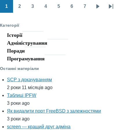
1
2
3
4
5
6
7
Розбивка
Page
Page
Page
Page
Page
Page
Page
Наступна
Останн
на
сторінка
сторінк
Категорії
сторінки
Історії
Адміністрування
Поради
Програмування
Останні матеріали
SCP з докачуванням
2 роки 11 місяців ago
Таблиці IPFW
3 роки ago
Як видалити порт FreeBSD з залежностями
3 роки ago
screen — кращий друг адміна