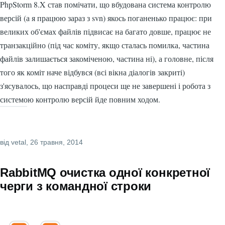
PhpStorm 8.X став помічати, що вбудована система контролю
версій (а я працюю зараз з svn) якось поганенько працює: при
великих об'ємах файлів підвисає на багато довше, працює не
транзакційно (під час коміту, якщо сталась помилка, частина
файлів залишається закоміченою, частина ні), а головне, після
того як коміт наче відбувся (всі вікна діалогів закриті)
з'ясувалось, що насправді процеси ще не завершені і робота з
системою контролю версій йде повним ходом.
від
vetal
, 26 травня, 2014
RabbitMQ очистка одної конкретної
черги з командної строки