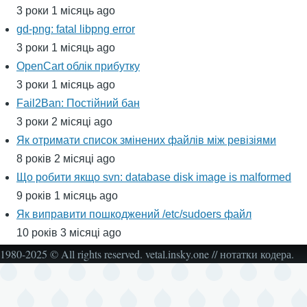
3 роки 1 місяць ago
gd-png: fatal libpng error
3 роки 1 місяць ago
OpenCart облік прибутку
3 роки 1 місяць ago
Fail2Ban: Постійний бан
3 роки 2 місяці ago
Як отримати список змінених файлів між ревізіями
8 років 2 місяці ago
Що робити якщо svn: database disk image is malformed
9 років 1 місяць ago
Як виправити пошкоджений /etc/sudoers файл
10 років 3 місяці ago
1980-2025 © All rights reserved. vetal.insky.one // нотатки кодера.