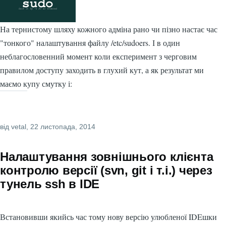
На тернистому шляху кожного адміна рано чи пізно настає час
"тонкого" налаштування файлу /etc/sudoers. І в один
неблагословенний момент коли експеримент з черговим
правилом доступу заходить в глухий кут, а як результат ми
маємо купу смутку і:
від
vetal
, 22 листопада, 2014
Налаштування зовнішнього клієнта
контролю версії (svn, git і т.і.) через
тунель ssh в IDE
Встановивши якийсь час тому нову версію улюбленої IDEшки