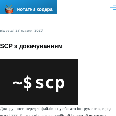
Перейти до основного вмісту
нотатки кодера
Ме
від
vetal
, 27 травня, 2023
SCP з докачуванням
Для зручності передачі файлів існує багато інструментів, серед
яких і
. Завжди під рукою, надійний і простий як сокира.
scp