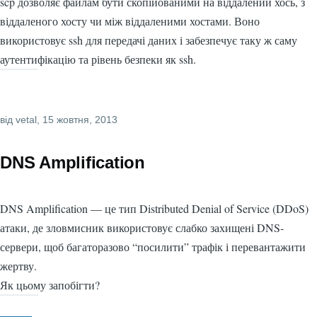
scp дозволяє файлам бути скопійованими на віддалений хось, з
віддаленого хосту чи між віддаленими хостами. Воно
використовує ssh для передачі даних і забезпечує таку ж саму
аутентифікацію та рівень безпеки як ssh.
від
vetal
, 15 жовтня, 2013
DNS Amplification
DNS Amplification — це тип Distributed Denial of Service (DDoS)
атаки, де зловмисник використовує слабко захищені DNS-
сервери, щоб багаторазово “посилити” трафік і перевантажити
жертву.
Як цьому запобігти?